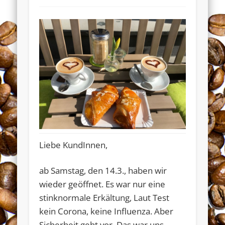
Liebe KundInnen,
ab Samstag, den 14.3., haben wir
wieder geöffnet. Es war nur eine
stinknormale Erkältung, Laut Test
Widerrufsformular
kein Corona, keine Influenza. Aber
Sicherheit geht vor. Das war uns