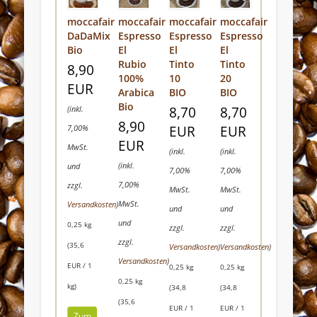
moccafair
moccafair
moccafair
moccafair
DaDaMix
Espresso
Espresso
Espresso
Bio
El
El
El
Rubio
Tinto
Tinto
8,90
100%
10
20
EUR
Arabica
BIO
BIO
Bio
(inkl.
8,70
8,70
8,90
7,00%
EUR
EUR
EUR
MwSt.
(inkl.
(inkl.
(inkl.
und
7,00%
7,00%
7,00%
zzgl.
MwSt.
MwSt.
MwSt.
Versandkosten
)
und
und
und
0,25 kg
zzgl.
zzgl.
zzgl.
(35,6
Versandkosten
)
Versandkosten
)
Versandkosten
)
EUR / 1
0,25 kg
0,25 kg
0,25 kg
kg)
(34,8
(34,8
(35,6
EUR / 1
EUR / 1
Zum