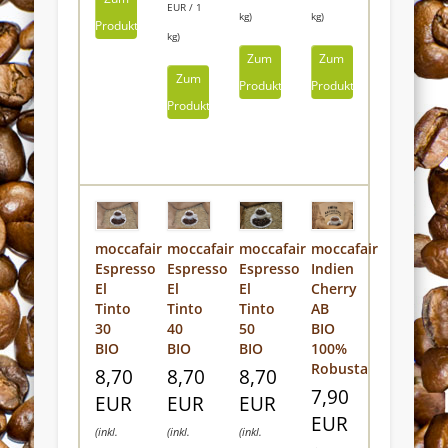
Widerrufsformular
EUR / 1
kg)
kg)
Produkt
kg)
Zum
Zum
Zum
Produkt
Produkt
Produkt
Widerruf bestätigen
moccafair
moccafair
moccafair
moccafair
Indien
Espresso
Espresso
Espresso
Cherry
El
El
El
AB
Tinto
Tinto
Tinto
BIO
30
40
50
100%
BIO
BIO
BIO
Robusta
8,70
8,70
8,70
7,90
EUR
EUR
EUR
EUR
(inkl.
(inkl.
(inkl.