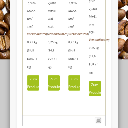
(inkl.
7,00%
7,00%
7,00%
7,00%
MwSt.
MwSt.
MwSt.
MwSt.
und
und
und
und
zzgl.
zzgl.
zzgl.
zzgl.
Versandkosten
)
Versandkosten
)
Versandkosten
)
Versandkosten
)
0,25 kg
0,25 kg
0,25 kg
0,25 kg
(34,8
(34,8
(34,8
(31,6
EUR / 1
EUR / 1
EUR / 1
EUR / 1
kg)
kg)
kg)
kg)
Zum
Zum
Zum
Zum
Produkt
Produkt
Produkt
Produkt