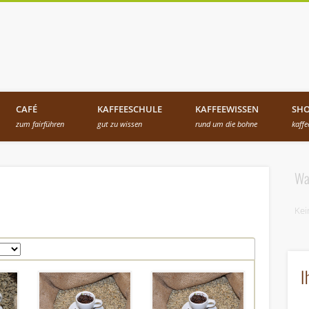
ccafair fair trade coffee
CAFÉ
KAFFEESCHULE
KAFFEEWISSEN
SH
zum fairführen
gut zu wissen
rund um die bohne
kaff
Wa
Kei
I