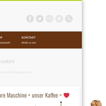
OP
KONTAKT
eeauswahl
direkt zu uns
renkorb
ne Artikel im Warenkorb
hre Maschine + unser Kaffee =