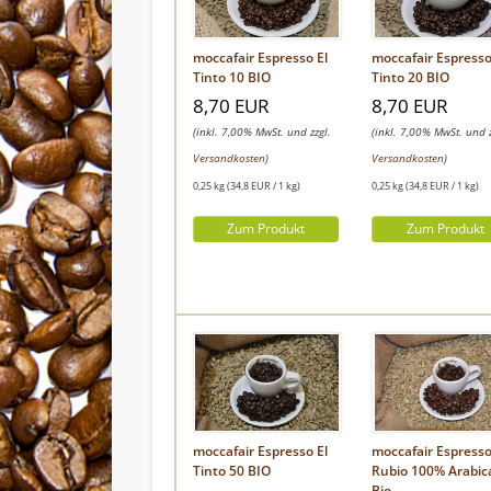
moccafair Espresso El
moccafair Espresso
Tinto 10 BIO
Tinto 20 BIO
8,70 EUR
8,70 EUR
(inkl. 7,00% MwSt. und zzgl.
(inkl. 7,00% MwSt. und z
Versandkosten
)
Versandkosten
)
0,25 kg (34,8 EUR / 1 kg)
0,25 kg (34,8 EUR / 1 kg)
Zum Produkt
Zum Produkt
moccafair Espresso
moccafair Espresso El
Rubio 100% Arabic
Tinto 50 BIO
Bio