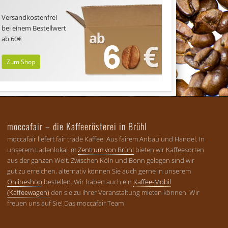
Versandkostenfrei
bei einem Bestellwert
ab 60€
Zum Shop
moccafair – die Kaffeerösterei in Brühl
moccafair liefert fair trade Kaffee. Aus fairem Anbau und Handel. In
unserem Ladenlokal im
Zentrum von Brühl
bieten wir Kaffeesorten
aus der ganzen Welt. Zwischen Köln und Bonn gelegen sind wir
gut zu erreichen, alternativ können Sie auch gerne in unserem
Onlineshop
bestellen. Wir haben auch ein
Kaffee-Mobil
(Kaffeewagen)
den sie zu Ihrer Veranstaltung mieten können. Wir
freuen uns auf Sie! Das moccafair Team