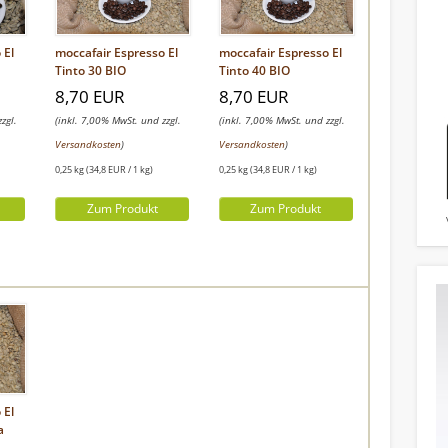
 El
moccafair Espresso El
moccafair Espresso El
Tinto 30 BIO
Tinto 40 BIO
8,70 EUR
8,70 EUR
zgl.
(inkl. 7,00% MwSt. und zzgl.
(inkl. 7,00% MwSt. und zzgl.
Versandkosten
)
Versandkosten
)
0,25 kg (34,8 EUR / 1 kg)
0,25 kg (34,8 EUR / 1 kg)
Zum Produkt
Zum Produkt
Widerrufsformular
 El
a