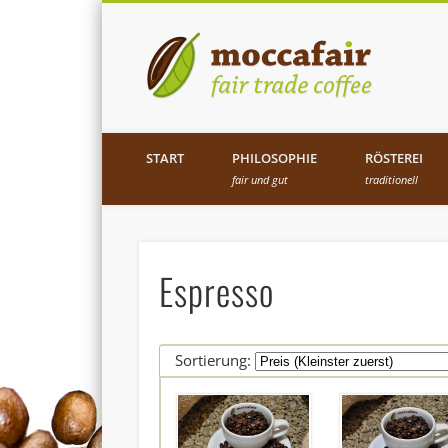
mo
Facebook
Twitter
Flickr
Vimeo
Die Bio-Kaffeerösterei in Brühl
START
PHILOSOPHIE
RÖSTEREI
fair und gut
traditionell
Espresso
Sortierung: