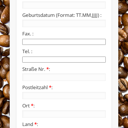
Geburtsdatum (Format: TT.MM.JJJJ) :
Fax. :
Tel. :
Widerrufsformular
Straße Nr.
*
:
Postleitzahl
*
:
Ort
*
:
Widerruf bestätigen
Land
*
: