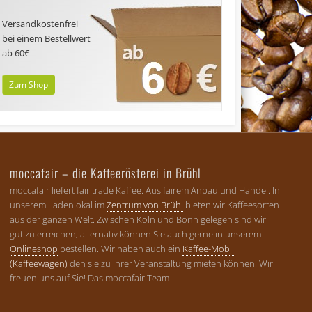
Versandkostenfrei
bei einem Bestellwert
ab 60€
Zum Shop
moccafair – die Kaffeerösterei in Brühl
moccafair liefert fair trade Kaffee. Aus fairem Anbau und Handel. In
unserem Ladenlokal im
Zentrum von Brühl
bieten wir Kaffeesorten
aus der ganzen Welt. Zwischen Köln und Bonn gelegen sind wir
gut zu erreichen, alternativ können Sie auch gerne in unserem
Onlineshop
bestellen. Wir haben auch ein
Kaffee-Mobil
(Kaffeewagen)
den sie zu Ihrer Veranstaltung mieten können. Wir
freuen uns auf Sie! Das moccafair Team