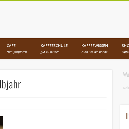
ccafair fair trade coffee
CAFÉ
KAFFEESCHULE
KAFFEEWISSEN
SH
zum fairführen
gut zu wissen
rund um die bohne
kaff
Wa
lbjahr
Kei
I