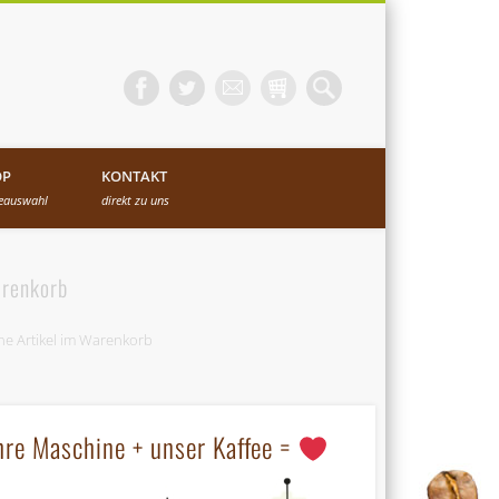
OP
KONTAKT
eeauswahl
direkt zu uns
renkorb
ne Artikel im Warenkorb
hre Maschine + unser Kaffee =